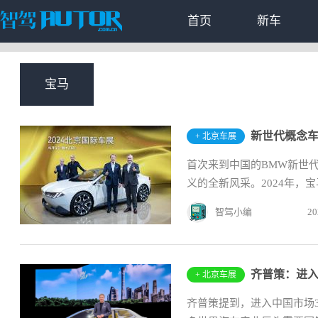
首页
新车
宝马
新世代概念
+ 北京车展
首次来到中国的BMW新世
义的全新风采。2024年，宝
步...
智驾小编
20
齐普策：进入
+ 北京车展
齐普策提到，进入中国市场