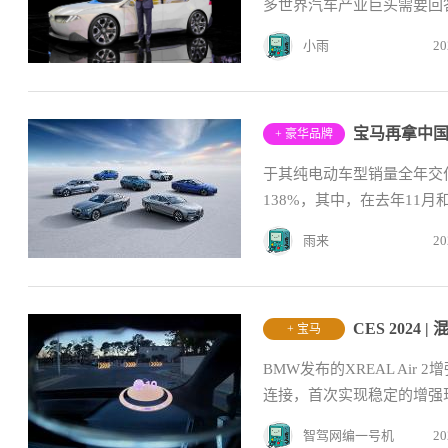
多世界汽车产业巨头需要回答
小雨
20
宝马再拿中国
+ 豪华品牌
于其纯电动车型销量全年交付
138%，其中，在去年11
台
雨来
20
+ 宝马
BMW发布的XREAL Ai
连接，首次实现稳定的增强
智驾网编一号机
20