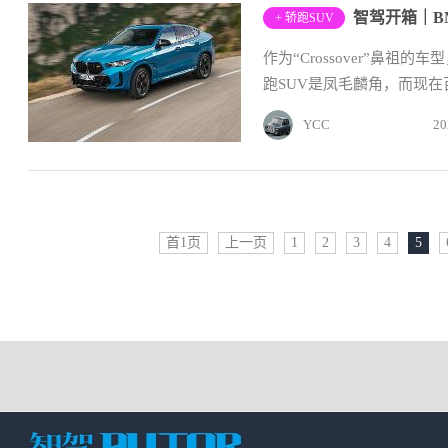
+ 轿跑SUV
作为“Crossover”鼻
跑SUV是凤毛麟角，而现在
YCC
20
首1页
上一页
1
2
3
4
5