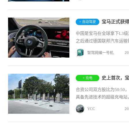
宝马正式获得
+ 自动驾驶
中国是宝马在全球拿下L3
之后通过德国联邦汽车运输管
智驾网编一号机
20
史上首次，
+ 充电
合资公司双方股比为50:50
具备先进技术的超级充电站，约
YCC
20