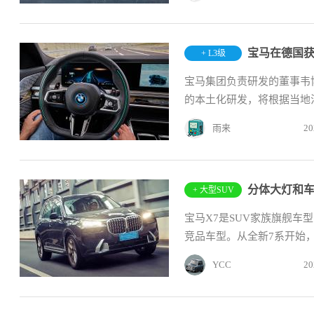
+ L3级
宝马集团负责研发的董事韦
的本土化研发，将根据当地法
雨来
20
分体大灯和车
+ 大型SUV
宝马X7是SUV家族旗舰
竞品车型。从全新7系开始，
YCC
20