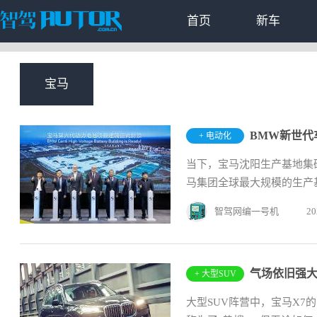
首页
新车
宝马
+ 电动化
当下，宝马沈阳生产基地集
马集团全球最大规模的生产
智驾网编一号机
20
气场依旧强大
+ 大型SUV
大型SUV阵营中，宝马X7