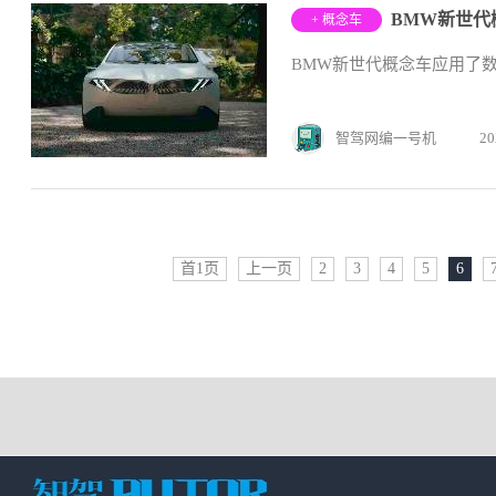
BMW新世代
+ 概念车
BMW新世代概念车应用了
智驾网编一号机
20
首1页
上一页
2
3
4
5
6