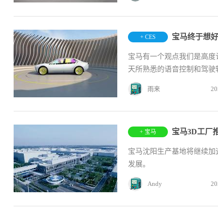
+ CES
宝马有一个观点我们是高度
天所熟悉的语音控制和驾驶辅
雨来
20
宝马3D工厂
+ 宝马
宝马沈阳生产基地将继续加
发展。
Andy
20