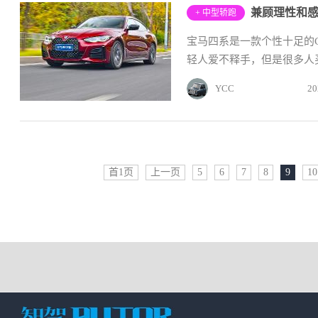
兼顾理性和感性
+ 中型轿跑
宝马四系是一款个性十足的C
轻人爱不释手，但是很多人买车
YCC
20
首1页
上一页
5
6
7
8
9
10