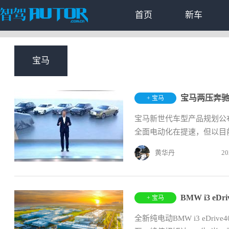
首页
新车
宝马
+ 宝马
宝马新世代车型产品规划公
全面电动化在提速，但以目前的
黄华丹
20
BMW i3 e
+ 宝马
全新纯电动BMW i3 eDr