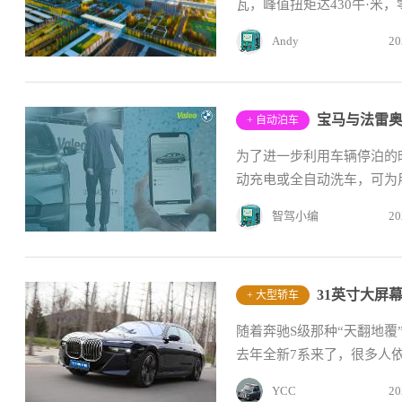
瓦，峰值扭矩达430牛·米，零
Andy
20
宝马与法雷奥
+ 自动泊车
为了进一步利用车辆停泊的
动充电或全自动洗车，可为
智驾小编
20
+ 大型轿车
随着奔驰S级那种“天翻地覆
去年全新7系来了，很多人依
YCC
20