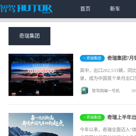
首页
新车
奇瑞集团
奇瑞集团7月销
+ 奇瑞集团
其中，出口202,533辆，
录，成为中国首个单月出口突破
智驾网编一号机
20
奇瑞上半年出
+ 奇瑞集团
今年以来，奇瑞全面迈入“