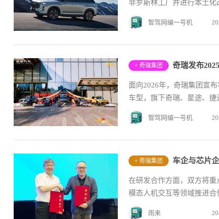
非罗斯林工厂并进行本土化改
智驾网编一号机
20
+ 奇瑞集团
面向2026年，奇瑞集团宣
车型，旗下奇瑞、星途、捷途
智驾网编一号机
20
+ 奇瑞集团
在研发合作方面，双方将重
模态人机交互等领域推进合作
雨来
20