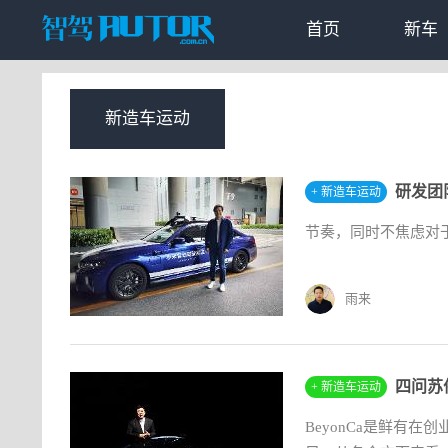
首页
新车
新造车运动
研发团
+ 新造车运动
节奏，同时不焦虑对
雨来
四问苏伟
+ 新造车运动
BeyonCa是鲜有