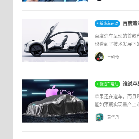
百度造
+ 新造车运动
百度造车呈现的首款
也看到了技术发展下的
王硕奇
谁说苹
+ 新造车运动
苹果还在造车，而且是
能如预期实现量产上
黄华丹