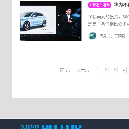
华为不
+ 新造车运动
10亿美元的投资，5
是第一名但相比众多中
四月兰、王硕奇
首1页
上一页
1
2
3
4