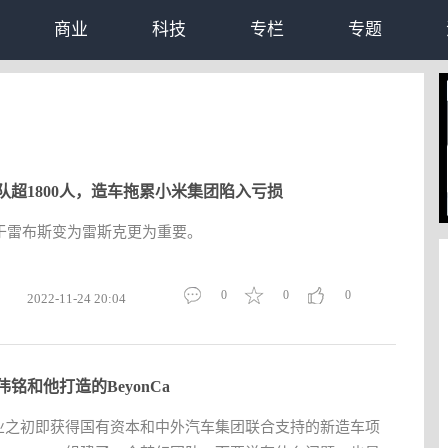
商业
科技
专栏
专题
队超1800人，造车拖累小米集团陷入亏损
于雷布斯变为雷斯克更为重要。
0
0
0
2022-11-24 20:04
铭和他打造的BeyonCa
在创业之初即获得国有资本和中外汽车集团联合支持的新造车项