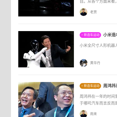
目。从各个方面来看，
老贾
小米造
+ 新造车运动
小米全尺寸人形机器人
黄华丹
周鸿祎
+ 新造车运动
周鸿祎在一年的时间
于哪吒汽车而言反而
雨来