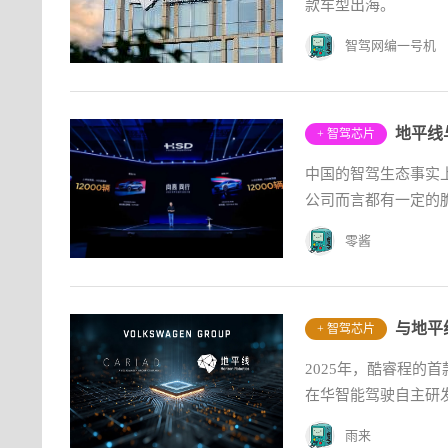
款车型出海。
智驾网编一号机
地平线
+ 智驾芯片
中国的智驾生态事实
公司而言都有一定的脆
零酱
+ 智驾芯片
2025年，酷睿程的
在华智能驾驶自主研发
雨来