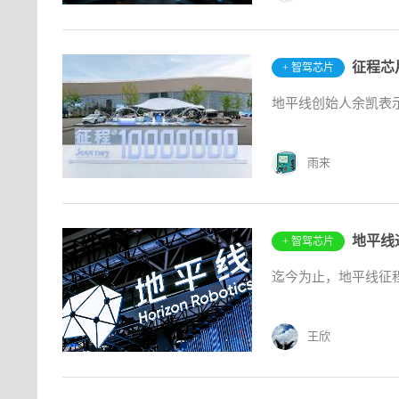
征程芯
+ 智驾芯片
地平线创始人余凯表示
雨来
+ 智驾芯片
迄今为止，地平线征
王欣