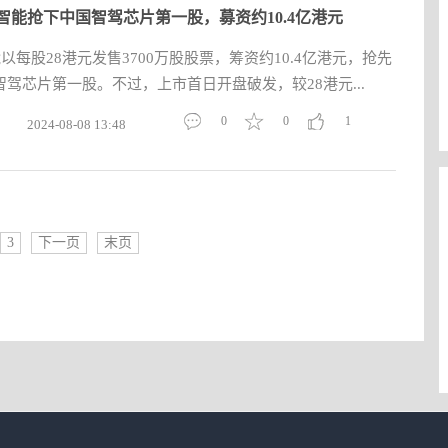
智能抢下中国智驾芯片第一股，募资约10.4亿港元
以每股28港元发售3700万股股票，筹资约10.4亿港元，抢先
驾芯片第一股。不过，上市首日开盘破发，较28港元...
0
0
1
2024-08-08 13:48
3
下一页
末页