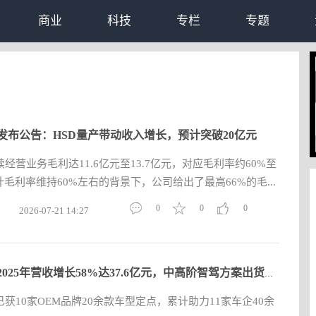
商业
科技
专栏
专题
发布公告：HSD量产带动收入增长，预计突破20亿元
经营业务毛利达11.6亿元至13.7亿元，对应毛利率约60%至
计毛利率维持60%左右的背景下，公司给出了最高66%的毛...
0
0
0
2026-07-21 14:27
地平线2025年营收增长58%达37.6亿元，中高阶智驾方案出货量激增
获10家OEM品牌20余款车型定点，累计助力11家车企40余