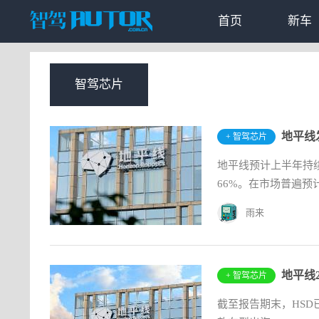
首页
新车
智驾芯片
地平线
+ 智驾芯片
地平线预计上半年持续
66%。在市场普遍预
雨来
+ 智驾芯片
截至报告期末，HSD已