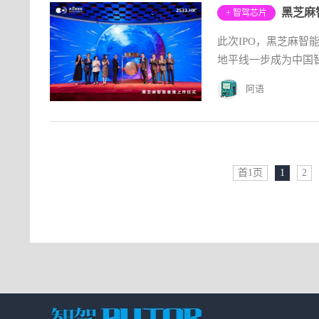
黑芝麻
+ 智驾芯片
此次IPO，黑芝麻智能
地平线一步成为中国智
阿语
首1页
1
2