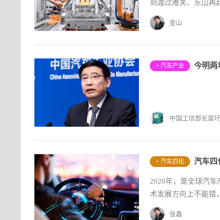
到渡过难关、东山再
金山
+ 汽车产业
中国工信部长苗
+ 汽车四化
2020年，是全球汽
术发展方向上不能错，
张鑫