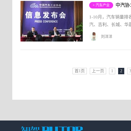
+ 汽车产业
1-10月，汽车销量
汽、吉利、长城、华
刘洋洋
首1页
上一页
1
2