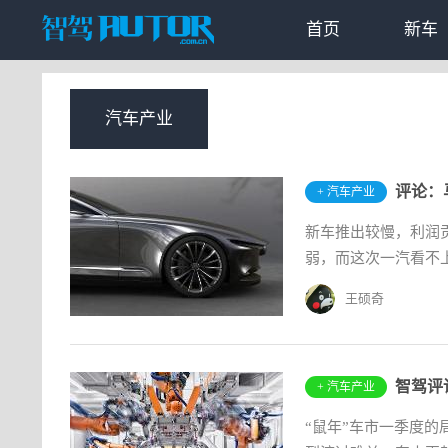
首页
新车
汽车产业
评论：
+ 汽车产业
​新车推出较慢，利
弱，而这次一汽看不
王硕奇
+ 汽车产业
“鼠年”车市一季度