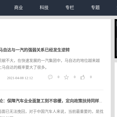
商业
科技
专栏
专题
马自达与一汽的强弱关系已经发生逆转
润贡献不大，在快速发展的一汽集团中，马自达的地位越来越
上马自达的概率要大了很多。
0
0
0
2021-04-08 12:12
智驾评论：保障汽车业全面复工刻不容缓，定向政策扶持同样刻不容
的局面已无法挽回，对于中国汽车人来说，当前最重要的，是找