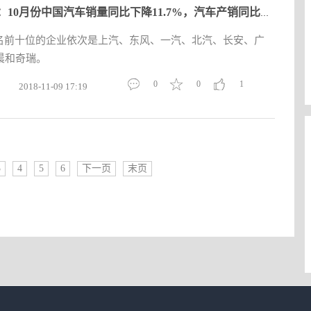
中汽协：10月份中国汽车销量同比下降11.7%，汽车产销同比双双下
排名前十位的企业依次是上汽、东风、一汽、北汽、长安、广
晨和奇瑞。
0
0
1
2018-11-09 17:19
3
4
5
6
下一页
末页