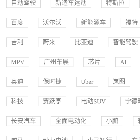
自动驾驶
新造车运动
特斯拉
百度
沃尔沃
新能源车
福特
吉利
蔚来
比亚迪
智能驾驶
MPV
广州车展
芯片
AI
奥迪
保时捷
Uber
岚图
科技
贾跃亭
电动SUV
宁德
长安汽车
全面电动化
小鹏