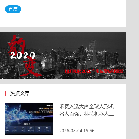
百度
热点文章
禾赛入选大摩全球人形机
器人百强，横揽机器人三
大核心类目
2026-08-04 15:56