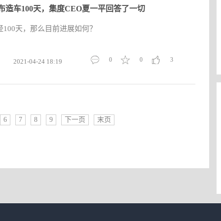
布造车100天，集度CEO夏一平回答了一切
100天，那么目前进展如何？
0
0
3
2021-04-24 18:19
6
7
8
9
下一页
末页