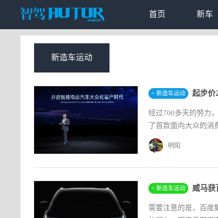
首页
新车
新造车运动
起步价
+ 新造车运动
经过700多天的努
了首款面向大众的消费者
明阳
威马获
+ 新造车运动
需要注意的是，百度