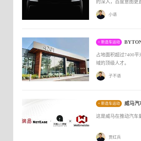
的深入，百度意图更
小语
BYT
+ 新造车运动
占地面积超过7400
域的顶级人才。
子不语
威马汽
+ 新造车运动
这是威马在推动汽车
贾红兵