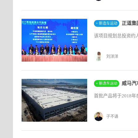
正道集
+ 新造车运动
该项目规划总投资约人
刘洋洋
威马汽
+ 新造车运动
首批产品将于2018
子不语