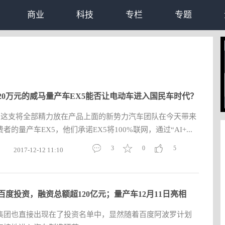
商业
科技
专栏
专题
20万元的威马量产车EX5能否让电动车进入国民车时代？
力，这支将全部精力放在产品上面的新势力汽车团队在今天带来
的量产车EX5，他们承诺EX5将100%联网，通过“AI+...
3
0
5
2017-12-12 11:10
百度投资，融资总额超120亿元；量产车12月11日亮相
集团也直接出现在了投资名单中，显然随着百度阿波罗计划