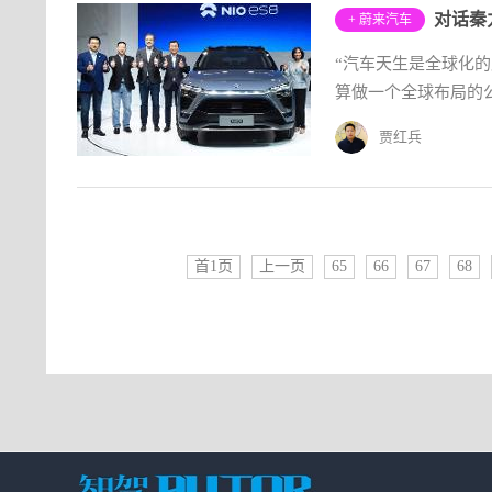
对话秦
+ 蔚来汽车
“汽车天生是全球化
算做一个全球布局的公
贾红兵
首1页
上一页
65
66
67
68