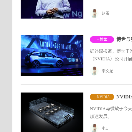
赵雷
博世与
+ 博世
据外媒报道，博世于昨
（NVIDIA）公司
款超级...
李文龙
NVI
+ NVIDIA
NVIDIA与微软于
加速发展。
小L