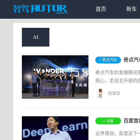
首页
新车
AI
奇点汽
+ 奇点汽车
奇点汽车的发展路径
核心，走自主升级的
刘洋洋
百度首
+ 百度
业界猜测，吴恩达下