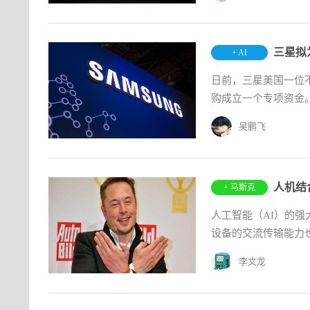
三星拟
+ AI
日前，三星美国一位
购成立一个专项资金
吴鹏飞
人机结
+ 马斯克
人工智能（AI）的强
设备的交流传输能力也
李文龙