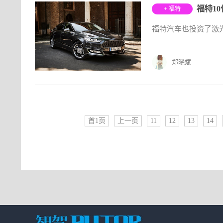
福特1
+ 福特
福特汽车也投资了激光雷
郑晓斌
首1页
上一页
11
12
13
14