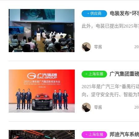
+ 供应商
此外，电装已提出到2025
零酱
20
+ 上海车展
2025年是广汽三年“番禺
向，坚守安全先行、智能为擎
零酱
20
+ 上海车展