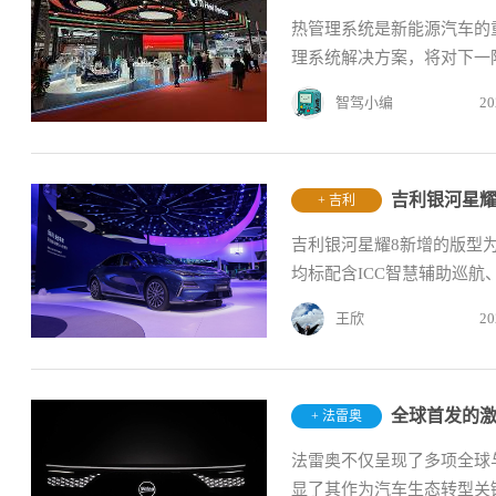
热管理系统是新能源汽车的
理系统解决方案，将对下一
智驾小编
20
+ 吉利
吉利银河星耀8新增的版型为60k
均标配含ICC智慧辅助巡航、
王欣
20
+ 法雷奥
法雷奥不仅呈现了多项全球
显了其作为汽车生态转型关