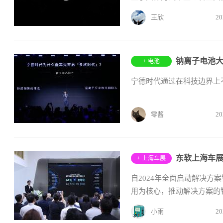
王欣
20
+ 电池
宁德时代通过在科技边界上
零酱
20
+ 上海车展
自2024年全面启动解决方
用为核心，推动解决方案的智
小雨
20