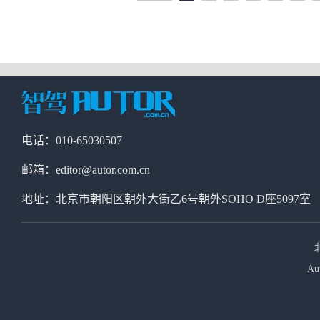
电话：010-65030507
邮箱：editor@autor.com.cn
地址：北京市朝阳区朝外大街乙6号朝外SOHO D座5097室
Au