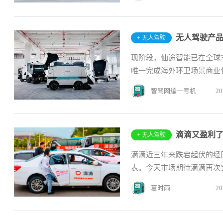
无人驾驶产品
+ 无人驾驶
现阶段，仙途智能已在全球3
唯一完成海外环卫场景商业化
智驾网编一号机
20
滴滴又盈利
+ 无人驾驶
滴滴近三年来跌宕起伏的经
表。今天市场期待滴滴再次
夏时雨
20