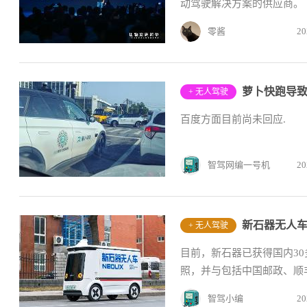
动驾驶解决方案的供应商。
零酱
20
萝卜快跑导
+ 无人驾驶
百度方面目前尚未回应.
智驾网编一号机
20
新石器无人车
+ 无人驾驶
目前，新石器已获得国内30
照，并与包括中国邮政、顺丰
智驾小编
20