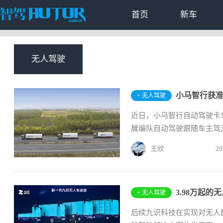
首页
新车
无人驾驶
小马智行获
+ 无人驾驶
近日，小马智行自动驾驶卡
展编队自动驾驶跟随车主驾无
王欣
20
3.98万起
+ 无人驾驶
后续九识科技在实现对无人