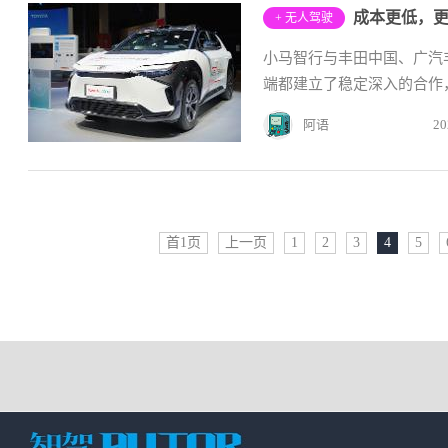
+ 无人驾驶
小马智行与丰田中国、广汽
端都建立了稳定深入的合作
阿语
20
首1页
上一页
1
2
3
4
5