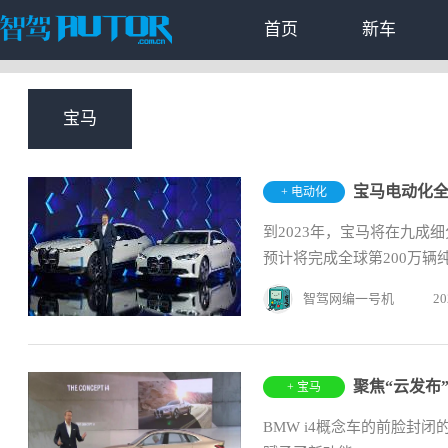
首页
新车
宝马
宝马电动化全
+ 电动化
到2023年，宝马将在九成
预计将完成全球第200万辆纯
智驾网编一号机
20
+ 宝马
BMW i4概念车的前脸封