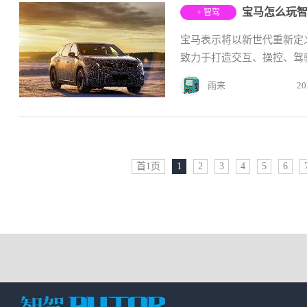
+ 智驾
宝马表示将以新世代重新定
致力于打造交互、操控、驾驶
雨来
20
首1页
1
2
3
4
5
6