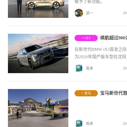
赋予了新功能。
诺一
20
+ iX3
在新世代BMW iX3首发之
为2026年国产版车型在沈
雨来
20
+ 宝马
雨来
20