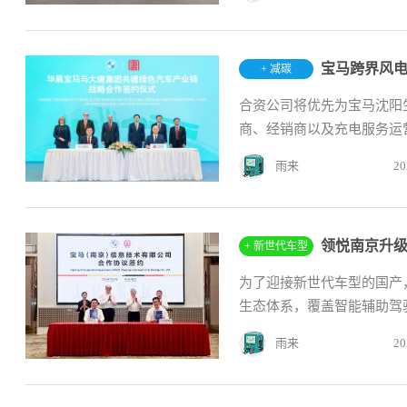
宝马跨界风
+ 减碳
合资公司将优先为宝马沈阳
商、经销商以及充电服务运营
雨来
20
领悦南京升级
+ 新世代车型
为了迎接新世代车型的国产
生态体系，覆盖智能辅助驾
雨来
20