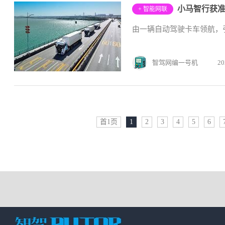
小马智行获准
+ 智能网联
由一辆自动驾驶卡车领航，
智驾网编一号机
20
首1页
1
2
3
4
5
6