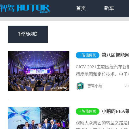
首页
新车
智能网联
第八届智能网
+ 智能网联
CICV 2021主题围绕
精度地图和定位技术、电子电
智驾小编
20
小鹏的EEA
+ 智能网联
观察大众集团的转型之路是