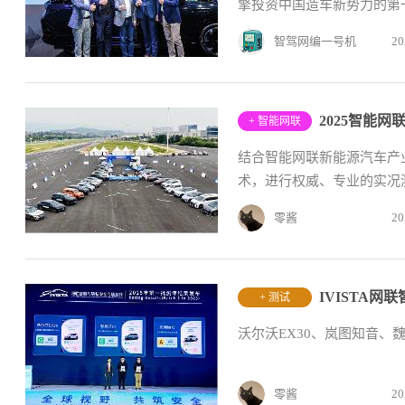
擎投资中国造车新势力的第一
智驾网编一号机
20
+ 智能网联
结合智能网联新能源汽车产
术，进行权威、专业的实况测
零酱
20
+ 测试
沃尔沃EX30、岚图知音、
零酱
20