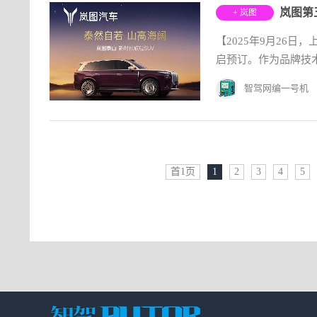
岚图第
+ 岚图
【2025年9月26
启预订。作为品牌技术
智驾网编一号机
首1页
1
2
3
4
5