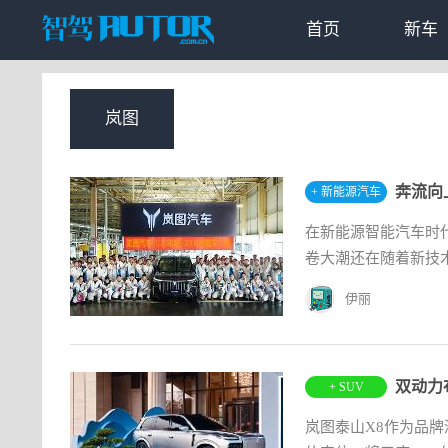
首页
新车
岚图
奔流向
+ 新能源汽车
在新能源智能汽车时代
卷大潮还在随着新技术
伊丽
双动力
+ SUV
岚图泰山X8作为品牌