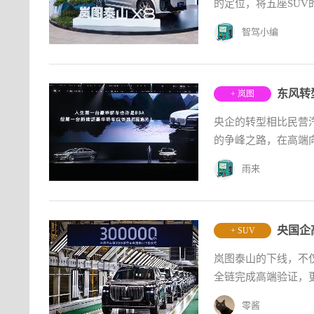
的定位，将五座SU
智驾小编
东风转型
+ 岚图
央企的转型相比民营
的争峰之路，在高端向
雨来
央国企
+ SUV
岚图泰山的下线，不
全链完成高端验证，更
零酱