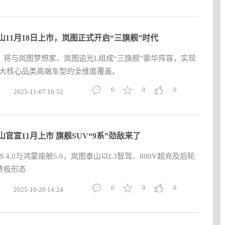
山11月18日上市，岚图正式开启“三旗舰”时代
，将与岚图梦想家、岚图追光L组成“三旗舰”豪华阵容，实现
 三大核心品类高端车型的全维度覆盖。
0
0
0
2025-11-07 10:52
山官宣11月上市 旗舰SUV“9系”劲敌来了
 4.0与鸿蒙座舱5.0，岚图泰山以L3智驾、800V超充及后轮
终极形态
0
0
0
2025-10-20 14:24