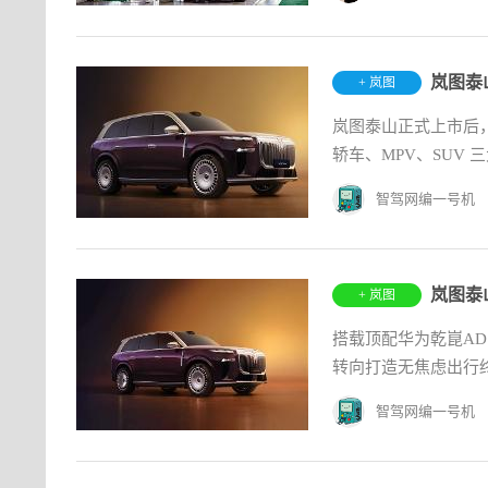
岚图泰
+ 岚图
岚图泰山正式上市后
轿车、MPV、SUV
智驾网编一号机
岚图泰
+ 岚图
搭载顶配华为乾崑ADS
转向打造无焦虑出行
智驾网编一号机