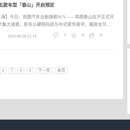
五款车型「泰山」开启预定
日，上海】今日，岚图汽车全新旗舰SUV——岚图泰山在沪正式开
集大成者，新车以硬核科技与中式豪华美学，瞄准全尺...
5
0
0
2025-09-26 22:14
6
7
8
9
下一页
末页