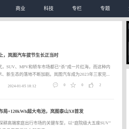
商业
科技
专栏
专题
上，岚图汽车拔节生长正当时
，SUV、MPV和轿车市场都已“杀”成一片红海，而这种内
、新生态的落地不断加剧。岚图汽车成为2023年三家完...
0
0
2
2024-01-05 18:12
布局+120kWh超大电池，岚图泰山X8首发
深耕高端家庭出行市场的关键车型，以“庭院级大五座SUV”