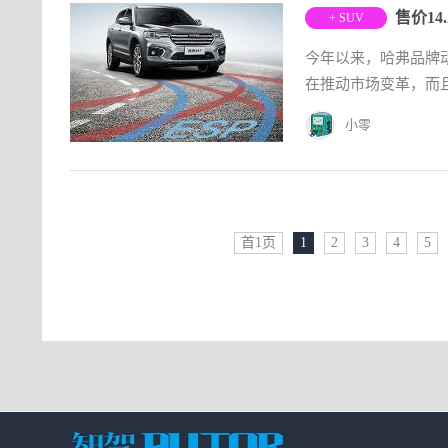
售价14
+ SUV
今年以来，哈弗品牌
在推动市场变革，而且
小零
首1页
1
2
3
4
5