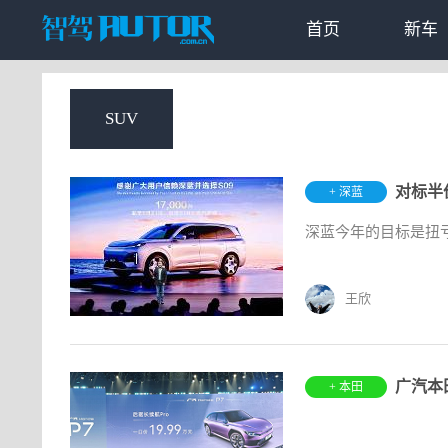
首页
新车
SUV
+ 深蓝
深蓝今年的目标是扭
王欣
广汽本
+ 本田