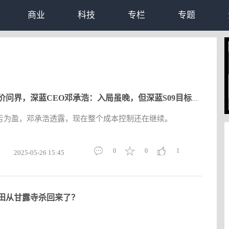
商业
科技
专栏
专题
对标半价问界，深蓝CEO邓承浩：入局虽晚，但深蓝S09目标份额20%-
亏为盈，邓承浩透露，现在整个成本控制还在继续。
0
0
1
2025-05-26 15:45
田从甘露寺杀回来了？