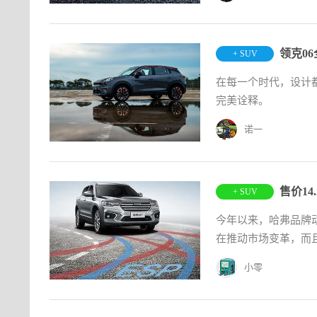
领克0
+ SUV
在每一个时代，设计
完美诠释。
诺一
售价14
+ SUV
今年以来，哈弗品牌
在推动市场变革，而且
小零