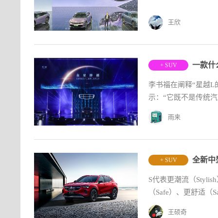
王欣
+ SUV
李书福在阐释“星越L
示：“它既不是传统汽
雨来
全新中
+ SUV
S代表更潮流（Styli
（Safe）、更舒适（Sa
王硕奇